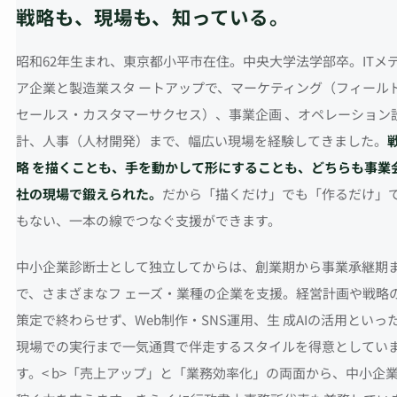
戦略も、現場も、知っている。
昭和62年生まれ、東京都小平市在住。中央大学法学部卒。ITメ
ア企業と製造業スタ ートアップで、マーケティング（フィール
セールス・カスタマーサクセス）、事業企画 、オペレーション
計、人事（人材開発）まで、幅広い現場を経験してきました。
略 を描くことも、手を動かして形にすることも、どちらも事業
社の現場で鍛えられた。
だから「描くだけ」でも「作るだけ」
もない、一本の線でつなぐ支援ができます。
中小企業診断士として独立してからは、創業期から事業承継期
で、さまざまなフ ェーズ・業種の企業を支援。経営計画や戦略
策定で終わらせず、Web制作・SNS運用、生 成AIの活用といっ
現場での実行まで一気通貫で伴走するスタイルを得意としてい
す。< b>「売上アップ」と「業務効率化」の両面から、中小企